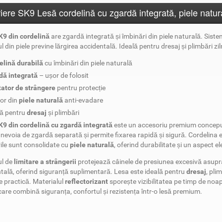
iere SK9 Lesă cordelină cu zgardă integrată, piele natural
K9 din cordelină
are zgardă integrată și îmbinări din piele naturală. Sistem
l din piele previne lărgirea accidentală. Ideală pentru dresaj și plimbări zil
elină durabilă
cu îmbinări din piele naturală
dă integrată
– ușor de folosit
tator de strângere
pentru protecție
tor din
piele naturală
anti-evadare
lă pentru
dresaj
și plimbări
9 din cordelină cu zgardă integrată
este un accesoriu premium conceput p
 nevoia de zgardă separată și permite fixarea rapidă și sigură. Cordelina es
ile sunt consolidate cu
piele naturală
, oferind durabilitate și un aspect e
ul de
limitare a strângerii
protejează câinele de presiunea excesivă asupra
tală, oferind siguranță suplimentară. Lesa este ideală pentru
dresaj
, plim
te practică. Materialul
reflectorizant
sporește vizibilitatea pe timp de noap
care combină siguranța, confortul și rezistența într-o lesă premium.