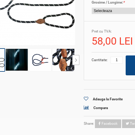
Grosime / Lungime:
*
Pret cu TVA:
58,00 LEI
Cantitate:
Adauga la Favorite
Compara
Share:
Facebook
Twi