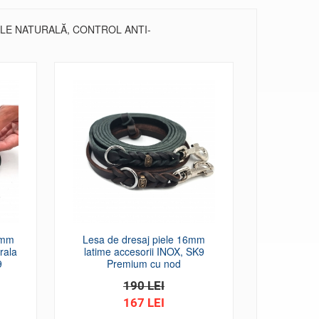
LE NATURALĂ, CONTROL ANTI-
0mm
Lesa de dresaj piele 16mm
Lesa 10mm
rala
latime accesorii INOX, SK9
alama
9
Premium cu nod
Premium G
mo
190 LEI
167 LEI