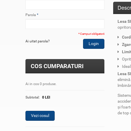
Descr
Parola
*
Lesa S
opritoru
* Campuri obligatorii
Cord
Ai uitat parola?
Login
Zgar
Limi
Opri
COS CUMPARATURI
Idea
Lesa SK
elimină
Ai in cos
0
produse
.
îmbinăr
Sistem
Subtotal:
0
LEI
acciden
și foar
de top 
Vezi cosul