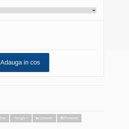
Adauga in cos
tter
Google +
LinkedIn
Pinterest