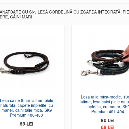
ANATOARE CU SK9 LESĂ CORDELINĂ CU ZGARDĂ INTEGRATĂ, PIE
RE, CÂINI MARI
Lesa talie mica-medie, 1
Lesa caine 8mm latime, piele
latime, lesa caini piele natu
naturala, capete impletite, cu
impletita, cu maner, SK
maner, caini talie mica, SK9
Premium 491-494
Premium 486-488
80 LEI
69 LEI
68 LEI