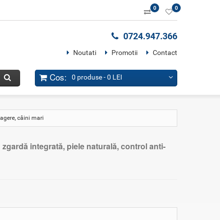
0
0
0724.947.366
Noutati
Promotii
Contact
Cos:
0 produse -
0 LEI
ragere, câini mari
gardă integrată, piele naturală, control anti-