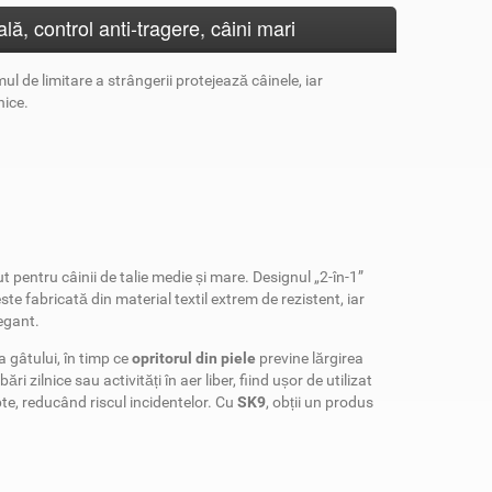
ă, control anti-tragere, câini mari
ul de limitare a strângerii protejează câinele, iar
nice.
entru câinii de talie medie și mare. Designul „2-în-1”
te fabricată din material textil extrem de rezistent, iar
legant.
 gâtului, în timp ce
opritorul din piele
previne lărgirea
bări zilnice sau activități în aer liber, fiind ușor de utilizat
te, reducând riscul incidentelor. Cu
SK9
, obții un produs