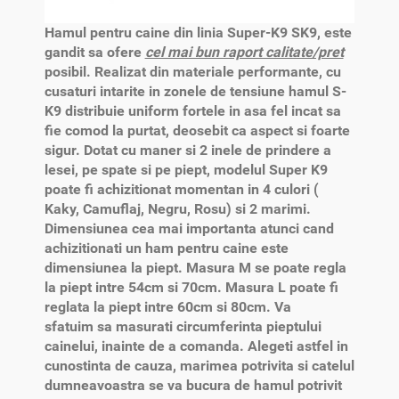
Hamul pentru caine din linia Super-K9 SK9, este
gandit sa ofere
cel mai bun raport calitate/pret
posibil. Realizat din materiale performante, cu
cusaturi intarite in zonele de tensiune hamul S-
K9 distribuie uniform fortele in asa fel incat sa
fie comod la purtat, deosebit ca aspect si foarte
sigur. Dotat cu maner si 2 inele de prindere a
lesei, pe spate si pe piept, modelul Super K9
poate fi achizitionat momentan in 4 culori (
Kaky, Camuflaj, Negru, Rosu) si 2 marimi.
Dimensiunea cea mai importanta atunci cand
achizitionati un ham pentru caine este
dimensiunea la piept. Masura M se poate regla
la piept intre 54cm si 70cm. Masura L poate fi
reglata la piept intre 60cm si 80cm. Va
sfatuim sa masurati circumferinta pieptului
cainelui, inainte de a comanda. Alegeti astfel in
cunostinta de cauza, marimea potrivita si catelul
dumneavoastra se va bucura de hamul potrivit