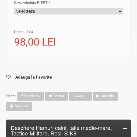
Circumferinta PIEPT:
*
Pret cu TVA:
98,00 LEI
Adauga la Favorite
Share:
Facebook
Twitter
Google +
LinkedIn
Pinterest
Descriere Hamuri caini, talie medie-mare,
Tactice-Militare, Rosii S-K9